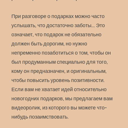
При разговоре о подарках можно часто
услышать, что достаточно заботы… Это
означает, что подарок не обязательно
должен быть дорогим, но нужно
непременно позаботиться о том, чтобы он
был продуманным специально для того,
кому он предназначен, и оригинальным,
чтобы повысить уровень позитивности.
Если вам не хватает идей относительно
новогодних подарков, мы предлагаем вам
видеоролик, из которого вы можете что-
нибудь позаимствовать.