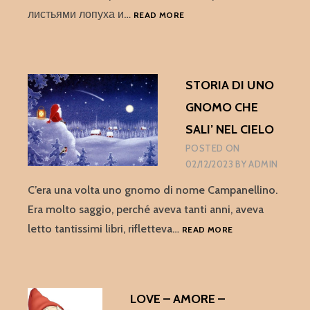
СКАЗКА
листьями лопуха и…
READ MORE
ПРО
ГНОМОВ,
ЛЮБОВЬ
И
STORIA DI UNO
ЧАЙ
GNOMO CHE
SALI’ NEL CIELO
POSTED ON
02/12/2023
BY
ADMIN
C’era una volta uno gnomo di nome Campanellino.
Era molto saggio, perché aveva tanti anni, aveva
STORIA
letto tantissimi libri, rifletteva…
READ MORE
DI
UNO
GNOMO
CHE
LOVE – AMORE –
SALI’