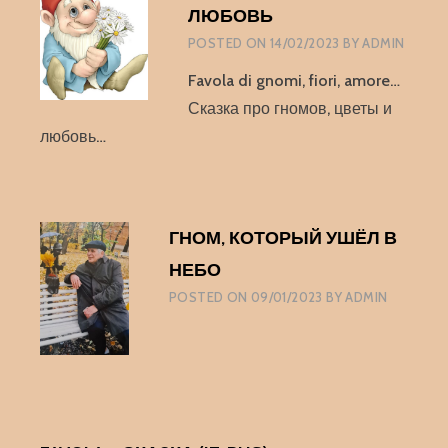
NEL
ЛЮБОВЬ
CIELO
POSTED ON
14/02/2023
BY
ADMIN
Favola di gnomi, fiori, amore…
Сказка про гномов, цветы и
любовь…
ГНОМ, КОТОРЫЙ УШЁЛ В
НЕБО
POSTED ON
09/01/2023
BY
ADMIN