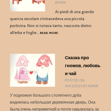
ADMIN
Ai piedi di una grande
quercia secolare s’intravedeva una piccola
porticina. Non si notava tanto, nascosta dietro
FAVOLA
all’erba e foglie…
READ MORE
DI
GNOMI,
DELL’AMORE
E
Сказка про
DEL
THÉ
гномов, любовь
и чай
POSTED ON
14/02/2025
BY
ADMIN
У подножия большого столетнего дуба
виднелась небольшая деревянная дверь. Она
была очень неприметной и почти скрывалась за