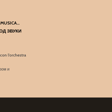
 MUSICA…
ОД ЗВУКИ
on l’orchestra
ром и