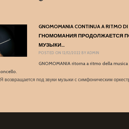
GNOMOMANIA CONTINUA A RITMO DI
ГНОМОМАНИЯ ПРОДОЛЖАЕТСЯ П
МУЗЫКИ…
POSTED ON
12/12/2022
BY
ADMIN
GNOMOMANIA ritorna a ritmo della musica c
loncello.
озвращается под звуки музыки с симфоническим оркест