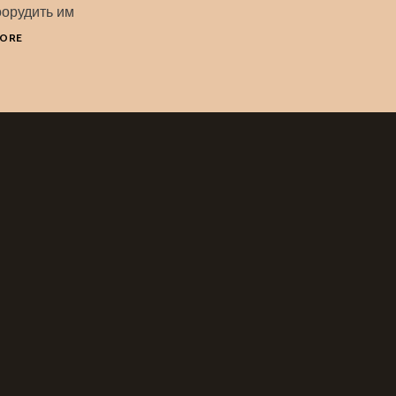
оорудить им
ГНОМОМАНИЯ
MORE
2025
–
27
–
В
ГОСТЯХ
У
ГНОМА-
МАСТЕРА