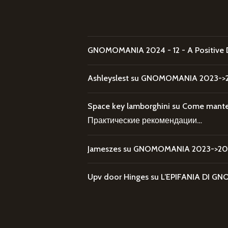
GNOMOMANIA 2024 - 12 - A Positive 
Ashleyslest
su
GNOMOMANIA 2023->20
Space key lamborghini
su
Come mantene
Практические рекомендации…
Jameszes
su
GNOMOMANIA 2023->202
Upv door Hinges
su
L’EPIFANIA DI