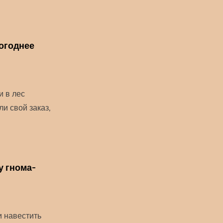
огоднее
и в лес
ли свой заказ,
у гнома-
и навестить