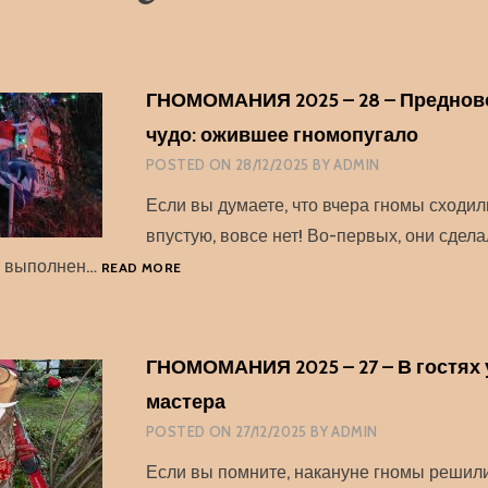
ГНОМОМАНИЯ 2025 – 28 – Преднов
чудо: ожившее гномопугало
POSTED ON
28/12/2025
BY
ADMIN
Если вы думаете, что вчера гномы сходил
впустую, вовсе нет! Во-первых, они сдела
ГНОМОМАНИЯ
т выполнен…
READ MORE
2025
–
28
–
ГНОМОМАНИЯ 2025 – 27 – В гостях 
ПРЕДНОВОГОДНЕЕ
мастера
ЧУДО:
ОЖИВШЕЕ
POSTED ON
27/12/2025
BY
ADMIN
ГНОМОПУГАЛО
Если вы помните, накануне гномы решил