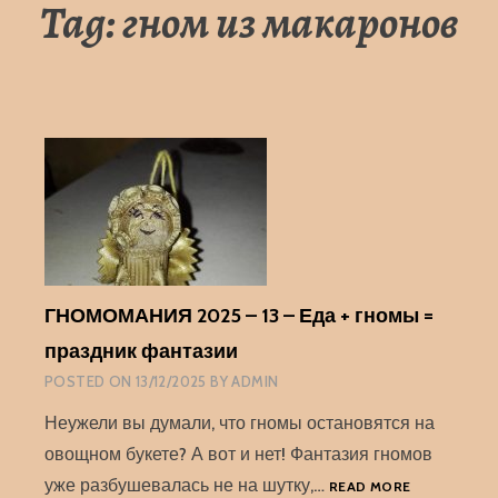
Tag:
гном из макаронов
ГНОМОМАНИЯ 2025 – 13 – Еда + гномы =
праздник фантазии
POSTED ON
13/12/2025
BY
ADMIN
Неужели вы думали, что гномы остановятся на
овощном букете? А вот и нет! Фантазия гномов
ГНОМОМАН
уже разбушевалась не на шутку,…
READ MORE