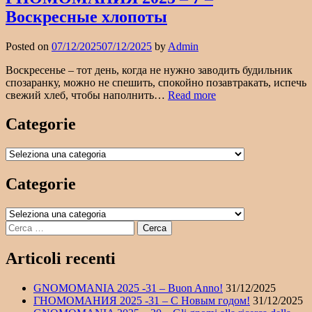
Воскресные хлопоты
Posted on
07/12/2025
07/12/2025
by
Admin
Воскресенье – тот день, когда не нужно заводить будильник
спозаранку, можно не спешить, спокойно позавтракать, испечь
ГНОМОМАНИЯ
свежий хлеб, чтобы наполнить…
Read more
2025
–
Categorie
7
–
Categorie
Воскресные
хлопоты
Categorie
Categorie
Ricerca
per:
Articoli recenti
GNOMOMANIA 2025 -31 – Buon Anno!
31/12/2025
ГНОМОМАНИЯ 2025 -31 – С Новым годом!
31/12/2025