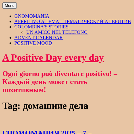
Skip
Menu
to
content
GNOMOMANIA
APERITIVO A TEMA – ТЕМАТИЧЕСКИЙ АПЕРИТИВ
COLOMBINA’S STORIES
UN AMICO NEL TELEFONO
ADVENT CALENDAR
POSITIVE MOOD
A Positive Day every day
Ogni giorno può diventare positivo! –
Каждый день может стать
позитивным!
Tag:
домашние дела
ГНОМОМАНИЯ 2025 – 7 –