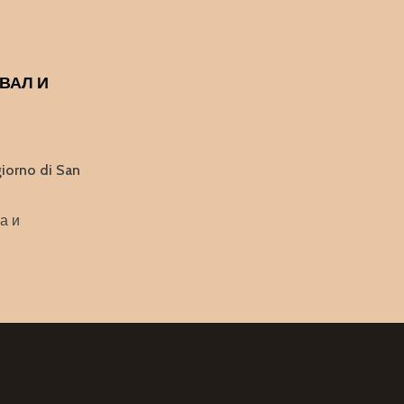
АВАЛ И
giorno di San
а и