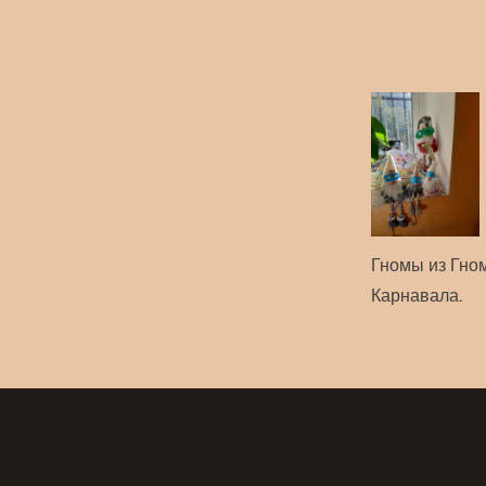
Гномы из Гно
Карнавала.