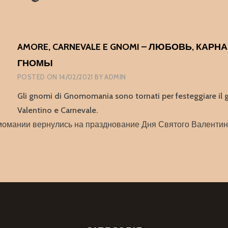
AMORE, CARNEVALE E GNOMI – ЛЮБОВЬ, КАРН
ГНОМЫ
POSTED ON
14/02/2021
BY
ADMIN
Gli gnomi di Gnomomania sono tornati per festeggiare il 
Valentino e Carnevale.
момании вернулись на празднование Дня Святого Валентин