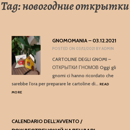
Tag:
новогодние открытки
GNOMOMANIA – 03.12.2021
POSTED ON
03/12/2021
BY
ADMIN
CARTOLINE DEGLI GNOMI –
ОТКРЫТКИ ГНОМОВ Oggi gli
gnomi ci hanno ricordato che
sarebbe l’ora per preparare le cartoline di…
READ
GNOMOMANIA
MORE
–
03.12.2021
CALENDARIO DELL’AVVENTO /