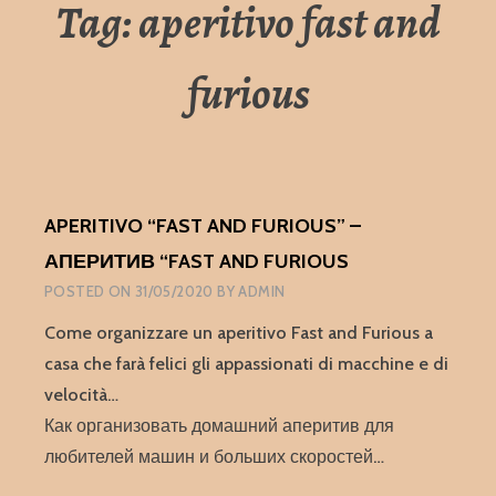
Tag:
aperitivo fast and
furious
APERITIVO “FAST AND FURIOUS” –
АПЕРИТИВ “FAST AND FURIOUS
POSTED ON
31/05/2020
BY
ADMIN
Come organizzare un aperitivo Fast and Furious a
casa che farà felici gli appassionati di macchine e di
velocità…
Как организовать домашний аперитив для
любителей машин и больших скоростей…