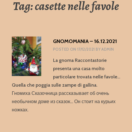
Tag:
casette nelle favole
GNOMOMANIA – 16.12.2021
POSTED ON
17/12/2021
BY
ADMIN
La gnoma Raccontastorie
presenta una casa molto
particolare trovata nelle favole…
Quella che poggia sulle zampe di gallina.
Гномиха Сказочница рассказывает об очень
необычном доме из сказок… Он стоит на курьих
ножках.