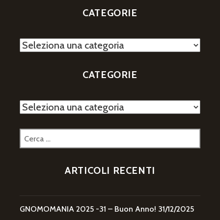
NON
CATEGORIE
È
DA
GNOMI!
Categorie
CATEGORIE
Categorie
Ricerca
per:
ARTICOLI RECENTI
GNOMOMANIA 2025 -31 – Buon Anno!
31/12/2025