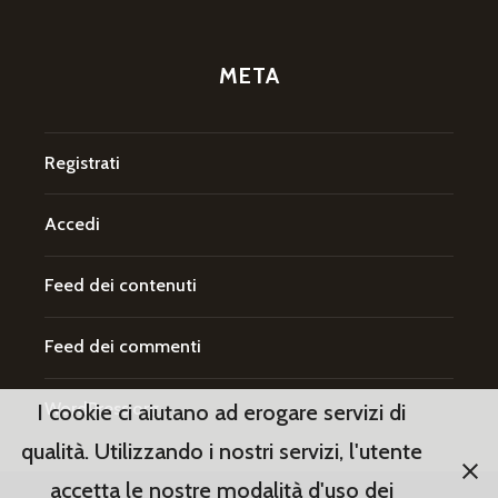
META
Registrati
Accedi
Feed dei contenuti
Feed dei commenti
WordPress.org
I cookie ci aiutano ad erogare servizi di
qualità. Utilizzando i nostri servizi, l'utente
accetta le nostre modalità d'uso dei