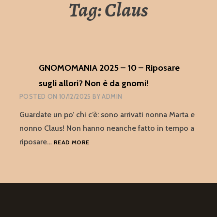
Tag:
Claus
GNOMOMANIA 2025 – 10 – Riposare
sugli allori? Non è da gnomi!
POSTED ON
10/12/2025
BY
ADMIN
Guardate un po’ chi c’è: sono arrivati nonna Marta e
nonno Claus! Non hanno neanche fatto in tempo a
GNOMOMANIA
riposare…
READ MORE
2025
–
10
–
RIPOSARE
SUGLI
ALLORI?