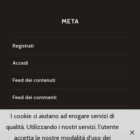
META
Registrati
Accedi
Feed dei contenuti
Feed dei commenti
WordPress.org
I cookie ci aiutano ad erogare servizi di
qualità. Utilizzando i nostri servizi, l'utente
accetta le nostre modalità d'uso dei