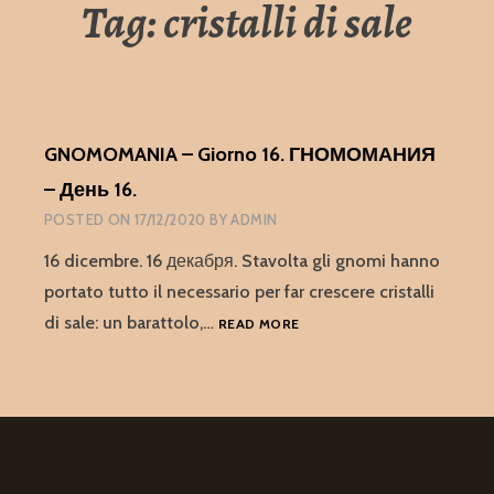
Tag:
cristalli di sale
GNOMOMANIA – Giorno 16. ГНОМОМАНИЯ
– День 16.
POSTED ON
17/12/2020
BY
ADMIN
16 dicembre. 16 декабря. Stavolta gli gnomi hanno
portato tutto il necessario per far crescere cristalli
GNOMOMANIA
di sale: un barattolo,…
READ MORE
–
GIORNO
16.
ГНОМОМАНИЯ
–
ДЕНЬ
16.