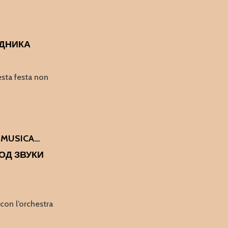
ЗДНИКА
esta festa non
ANIA
 MUSICA…
ОД ЗВУКИ
ИКА
on l’orchestra