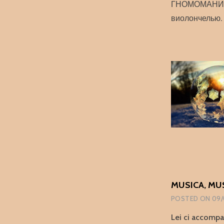
ГНОМОМАНИЯ в
виолончелью.
MUSICA, MU
POSTED ON
09/
Lei ci accompag