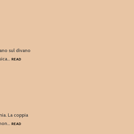
sano sul divano
usica…
READ
ia. La coppia
o non…
READ