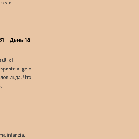
ром и
 – День 18
alli di
sposte al gelo.
лов льда. Что
.
ma infanzia,