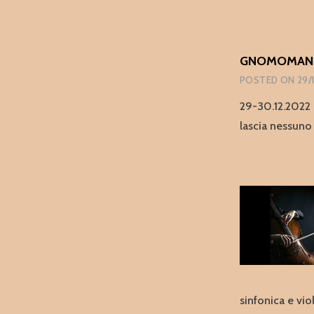
GNOMOMANIA
POSTED ON
29/
29-30.12.2022 
lascia nessuno
sinfonica e vio