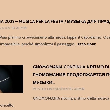
2023
–
12.12.2023
 2022 – MUSICA PER LA FESTA / МУЗЫКА ДЛЯ ПРА
12/2022
BY
ADMIN
Pian pianino ci avviciniamo alla nuova tappa: il Capodanno. Qu
GNOMOM
 impassibile, perché simbolizza il passaggio…
READ MORE
2022
–
MUSICA
PER
GNOMOMANIA CONTINUA A RITMO DI
LA
ГНОМОМАНИЯ ПРОДОЛЖАЕТСЯ П
FESTA
/
МУЗЫКИ…
МУЗЫКА
POSTED ON
12/12/2022
BY
ADMIN
ДЛЯ
ПРАЗДН
GNOMOMANIA ritorna a ritmo della musica c
loncello.