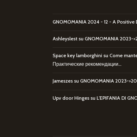
GNOMOMANIA 2024 - 12 - A Positive 
Ashleyslest
su
GNOMOMANIA 2023->20
Space key lamborghini
su
Come mantene
Практические рекомендации…
Jameszes
su
GNOMOMANIA 2023->202
Upv door Hinges
su
L’EPIFANIA DI