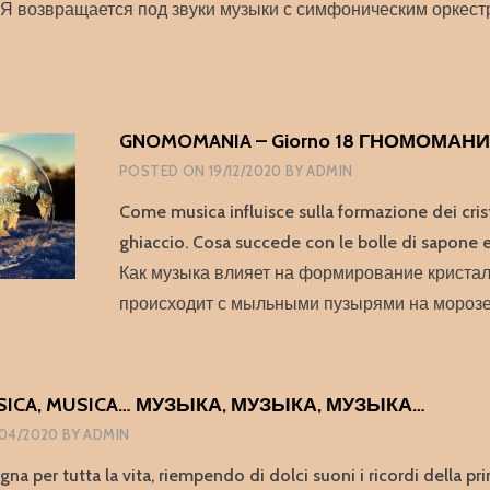
озвращается под звуки музыки с симфоническим оркест
GNOMOMANIA – Giorno 18 ГНОМОМАНИЯ
POSTED ON
19/12/2020
BY
ADMIN
Come musica influisce sulla formazione dei crist
ghiaccio. Cosa succede con le bolle di sapone e
Как музыка влияет на формирование кристал
происходит с мыльными пузырями на морозе
SICA, MUSICA… МУЗЫКА, МУЗЫКА, МУЗЫКА…
04/2020
BY
ADMIN
na per tutta la vita, riempendo di dolci suoni i ricordi della pri