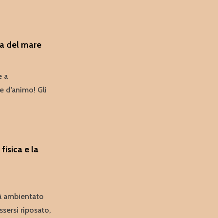
a del mare
e a
 d’animo! Gli
isica e la
ià ambientato
ersi riposato,