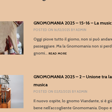
GNOMOMANIA 2025 – 15-16 – La music
POSTED ON
16/12/2025
BY
ADMIN
Oggi piove tutto il giorno, non si può andar
passeggiare. Ma la Gnomomania non si perde
GNOMOMANIA
gnomi…
READ MORE
2025
–
15-
16
GNOMOMANIA 2025 – 2 – Unione tra la f
–
LA
musica
MUSICA
POSTED ON
02/12/2025
BY
ADMIN
DEL
MARE
Il nuovo ospite, lo gnomo Viandante, si è g
bene nell’accogliente Gnomomania. Dopo ess