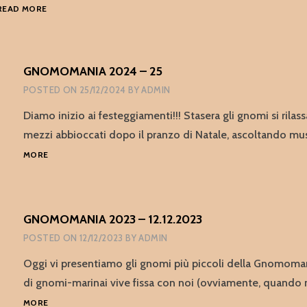
GNOMOMANIA
READ MORE
2025
–
2
–
GNOMOMANIA 2024 – 25
UNIONE
POSTED ON
25/12/2024
BY
ADMIN
TRA
LA
Diamo inizio ai festeggiamenti!!! Stasera gli gnomi si rilas
FISICA
mezzi abbioccati dopo il pranzo di Natale, ascoltando m
E
LA
GNOMOMANIA
MORE
MUSICA
2024
–
25
GNOMOMANIA 2023 – 12.12.2023
POSTED ON
12/12/2023
BY
ADMIN
Oggi vi presentiamo gli gnomi più piccoli della Gnomoman
di gnomi-marinai vive fissa con noi (ovviamente, quand
GNOMOMANIA
MORE