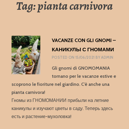
Tag:
pianta carnivora
VACANZE CON GLI GNOMI –
КАНИКУЛЫ С ГНОМАМИ
POSTED ON
15/06/2021
BY
ADMIN
Gli gnomi di GNOMOMANIA
tornano per le vacanze estive e
scoprono le fioriture nel giardino. C’è anche una
pianta carnivora!
Гномы из ГНОМОМАНИИ прибыли на летние
каникулы и изучают цветы в саду. Теперь здесь
есть и растение-мухоловка!