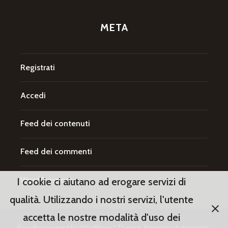
META
Registrati
Accedi
Feed dei contenuti
Feed dei commenti
WordPress.org
I cookie ci aiutano ad erogare servizi di
qualità. Utilizzando i nostri servizi, l'utente
accetta le nostre modalità d'uso dei
Proudly powered by WordPress
|
Theme: Argent by
Automattic
.