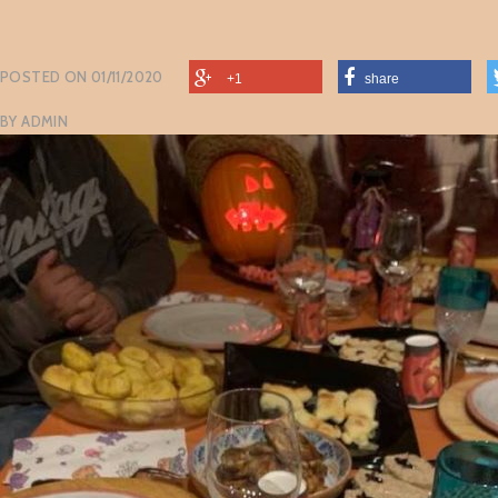
POSTED ON
01/11/2020
+1
share
BY
ADMIN