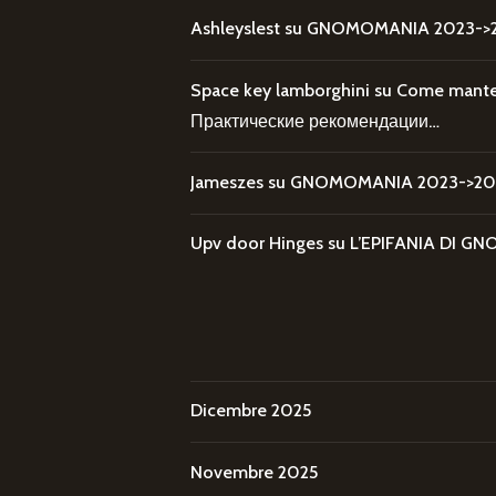
Ashleyslest
su
GNOMOMANIA 2023->20
Space key lamborghini
su
Come mantene
Практические рекомендации…
Jameszes
su
GNOMOMANIA 2023->202
Upv door Hinges
su
L’EPIFANIA DI
Dicembre 2025
Novembre 2025