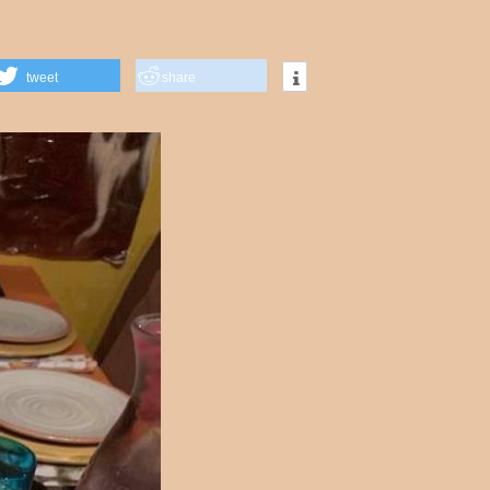
tweet
share