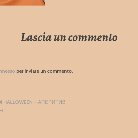
Lascia un commento
nnesso
per inviare un commento.
zione
 DI HALLOWEEN – АПЕРИТИВ
i
Н