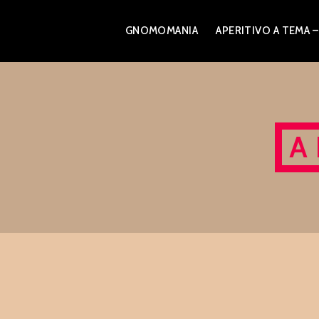
Skip
GNOMOMANIA
APERITIVO A TEM
to
content
A