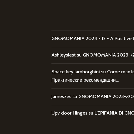
GNOMOMANIA 2024 - 12 - A Positive 
Ashleyslest
su
GNOMOMANIA 2023->20
Space key lamborghini
su
Come mantene
Практические рекомендации…
Jameszes
su
GNOMOMANIA 2023->202
Upv door Hinges
su
L’EPIFANIA DI