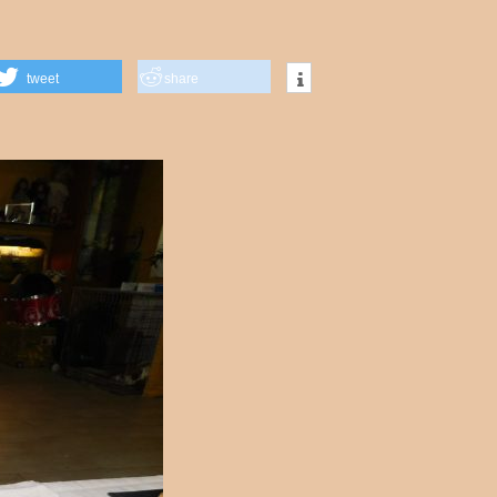
tweet
share