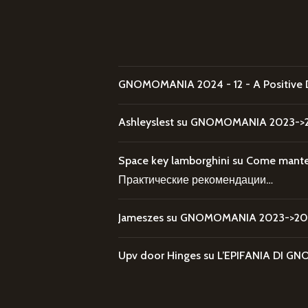
GNOMOMANIA 2024 - 12 - A Positive 
Ashleyslest
su
GNOMOMANIA 2023->20
Space key lamborghini
su
Come mantene
Практические рекомендации…
Jameszes
su
GNOMOMANIA 2023->202
Upv door Hinges
su
L’EPIFANIA DI