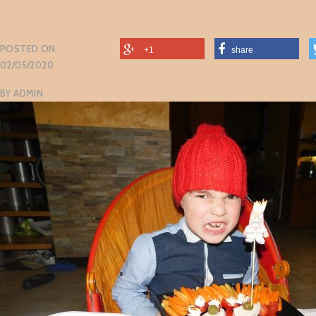
POSTED ON
+1
share
02/05/2020
BY
ADMIN