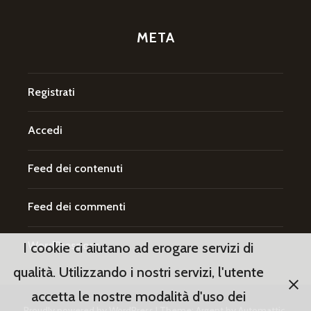
META
Registrati
Accedi
Feed dei contenuti
Feed dei commenti
WordPress.org
I cookie ci aiutano ad erogare servizi di
qualità. Utilizzando i nostri servizi, l'utente
accetta le nostre modalità d'uso dei
Proudly powered by WordPress
|
Theme: Argent by
Automattic
.