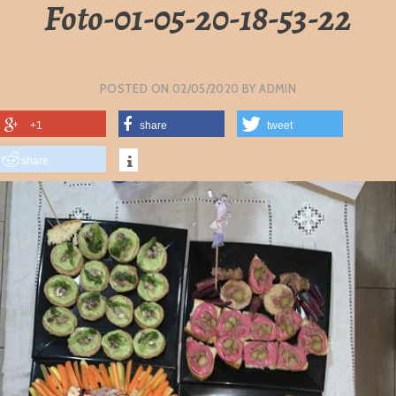
Foto-01-05-20-18-53-22
POSTED ON
02/05/2020
BY
ADMIN
+1
share
tweet
share