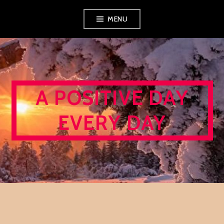
Skip
MENU
to
content
A POSITIVE DAY
EVERY DAY