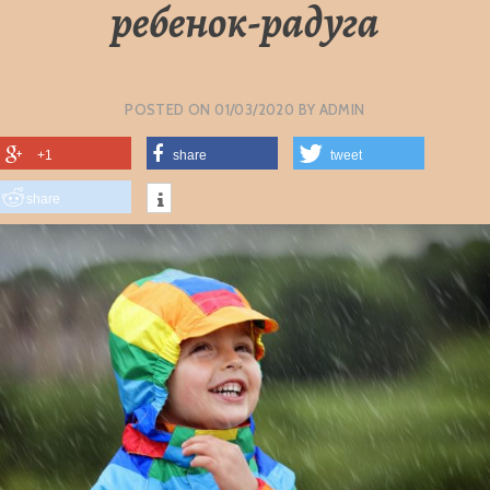
ребенок-радуга
POSTED ON
01/03/2020
BY
ADMIN
+1
share
tweet
share