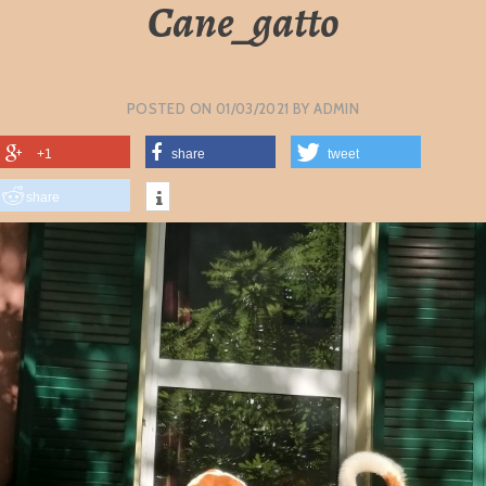
Cane_gatto
POSTED ON
01/03/2021
BY
ADMIN
+1
share
tweet
share