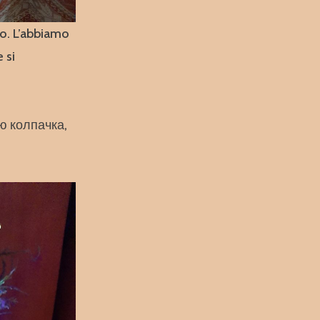
lo. L’abbiamo
 si
ю колпачка,