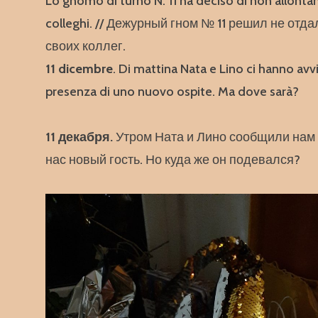
Lo gnomo di turno N. 11 ha deciso di non allontan
colleghi. // Дежурный гном № 11 решил не отда
своих коллег.
11 dicembre
. Di mattina Nata e Lino ci hanno avvi
presenza di uno nuovo ospite. Ma dove sarà?
11 декабря.
Утром Ната и Лино сообщили нам о
нас новый гость. Но куда же он подевался?