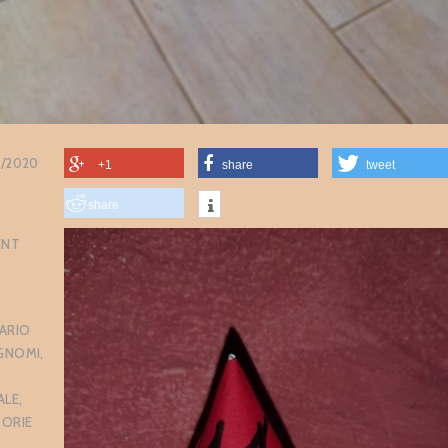
12/2020
+1
share
tweet
share
ENT
ARIO
GNOMI
,
ALE
,
TORIE
O
,