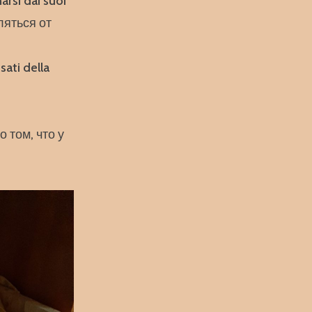
arsi dai suoi
ляться от
sati della
 том, что у