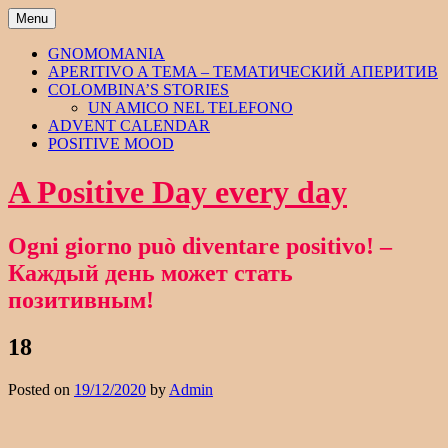
Skip
Menu
to
content
GNOMOMANIA
APERITIVO A TEMA – ТЕМАТИЧЕСКИЙ АПЕРИТИВ
COLOMBINA’S STORIES
UN AMICO NEL TELEFONO
ADVENT CALENDAR
POSITIVE MOOD
A Positive Day every day
Ogni giorno può diventare positivo! –
Каждый день может стать
позитивным!
18
Posted on
19/12/2020
by
Admin