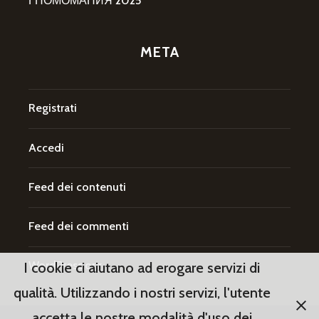
ГНОМОМАНИЯ 2025
META
Registrati
Accedi
Feed dei contenuti
Feed dei commenti
WordPress.org
I cookie ci aiutano ad erogare servizi di
qualità. Utilizzando i nostri servizi, l'utente
accetta le nostre modalità d'uso dei