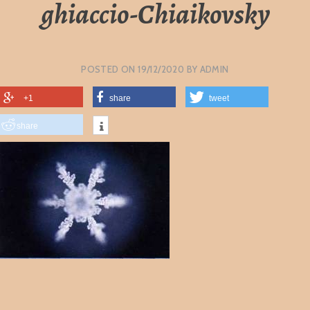
ghiaccio-Chiaikovsky
POSTED ON
19/12/2020
BY
ADMIN
+1
share
tweet
share