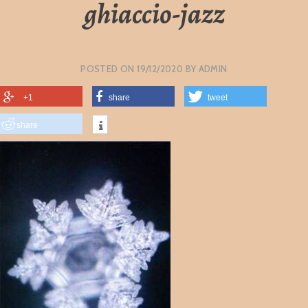
ghiaccio-jazz
POSTED ON
19/12/2020
BY
ADMIN
+1
share
tweet
share