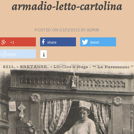
armadio-letto-cartolina
POSTED ON
02/12/2022
BY
ADMIN
+1
share
tweet
share