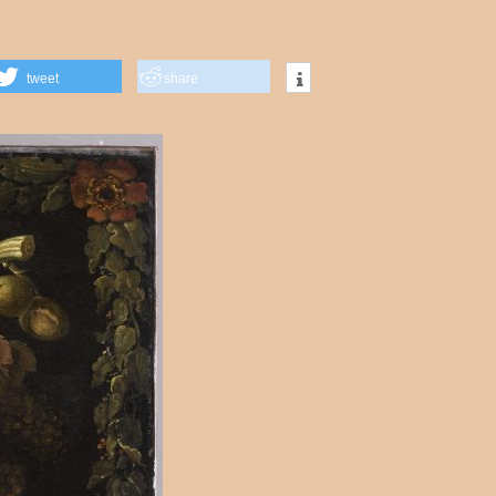
tweet
share