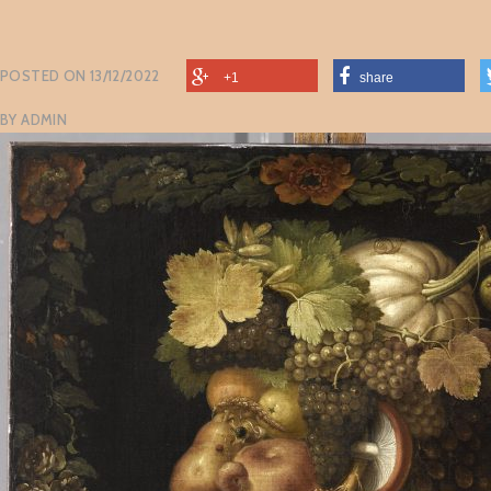
POSTED ON
13/12/2022
+1
share
BY
ADMIN