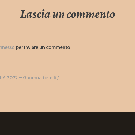
Lascia un commento
nnesso
per inviare un commento.
zione
 2022 – Gnomoalberelli /
i