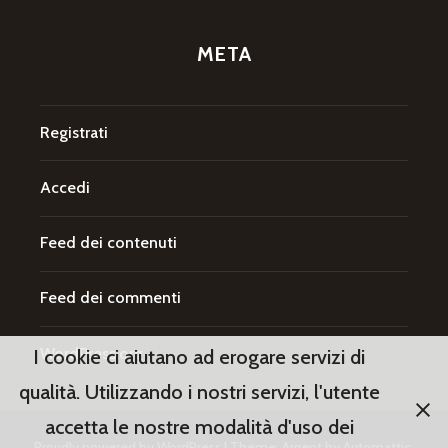
META
Registrati
Accedi
Feed dei contenuti
Feed dei commenti
WordPress.org
I cookie ci aiutano ad erogare servizi di
qualità. Utilizzando i nostri servizi, l'utente
accetta le nostre modalità d'uso dei
Proudly powered by WordPress
|
Theme: Argent by
Automattic
.