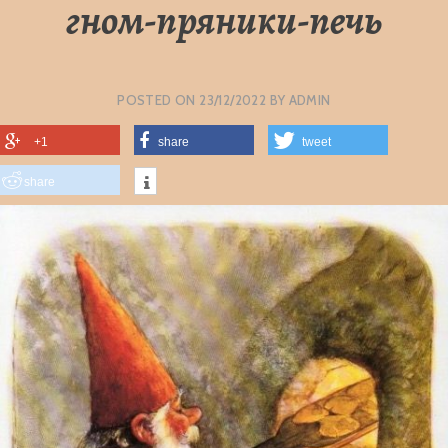
гном-пряники-печь
POSTED ON
23/12/2022
BY
ADMIN
+1
share
tweet
share