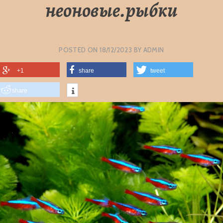
неоновые.рыбки
POSTED ON
18/12/2023
BY
ADMIN
+1
share
tweet
share