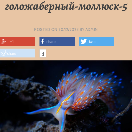
голожаберный-моллюск-5
POSTED ON
20/12/2023
BY
ADMIN
+1
share
tweet
share