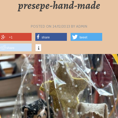
presepe-hand-made
POSTED ON
24/12/2023
BY
ADMIN
+1
share
tweet
share