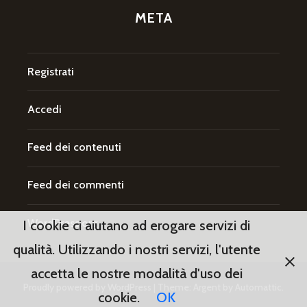
META
Registrati
Accedi
Feed dei contenuti
Feed dei commenti
WordPress.org
I cookie ci aiutano ad erogare servizi di
qualità. Utilizzando i nostri servizi, l'utente
accetta le nostre modalità d'uso dei
Proudly powered by WordPress
|
Theme: Argent by
Automattic
.
cookie.
OK