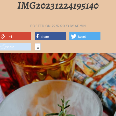
IMG20231224195140
POSTED ON
29/12/2023
BY
ADMIN
+1
share
tweet
share