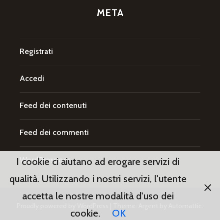
META
Registrati
Accedi
Feed dei contenuti
Feed dei commenti
WordPress.org
I cookie ci aiutano ad erogare servizi di
qualità. Utilizzando i nostri servizi, l'utente
accetta le nostre modalità d'uso dei
Proudly powered by WordPress
|
Theme: Argent by
Automattic
.
cookie.
OK