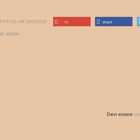
POSTED ON
29/12/2023
+1
share
BY
ADMIN
Devi essere
co