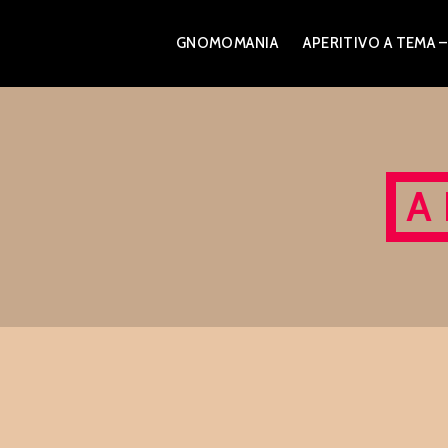
Skip
GNOMOMANIA
APERITIVO A TEM
to
content
A