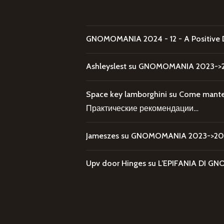
GNOMOMANIA 2024 - 12 - A Positive 
Ashleyslest
su
GNOMOMANIA 2023->20
Space key lamborghini
su
Come mantene
Практические рекомендации…
Jameszes
su
GNOMOMANIA 2023->202
Upv door Hinges
su
L’EPIFANIA DI