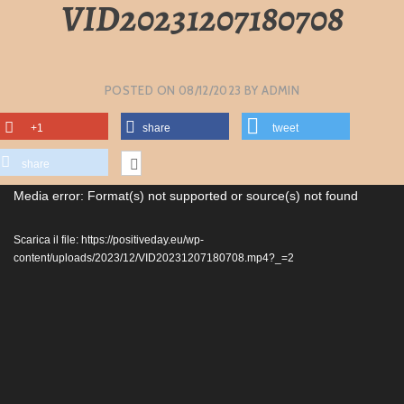
VID20231207180708
POSTED ON
08/12/2023
BY
ADMIN
+1
share
tweet
share
Video
Media error: Format(s) not supported or source(s) not found
Player
Scarica il file: https://positiveday.eu/wp-
content/uploads/2023/12/VID20231207180708.mp4?_=2