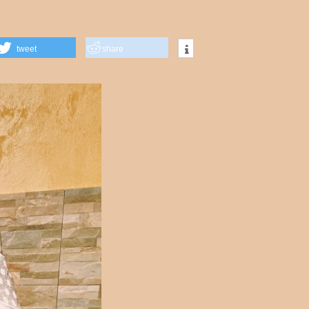
tweet
share