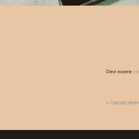
Devi essere
co
Naviga
GNOMOMANI
articol