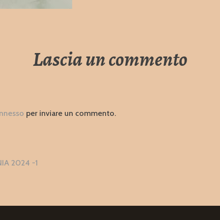
Lascia un commento
nnesso
per inviare un commento.
zione
A 2024 -1
i