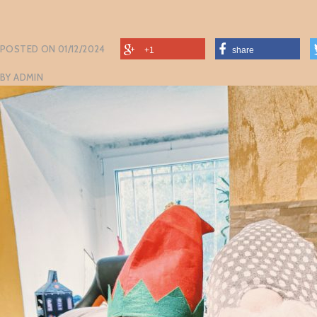
POSTED ON
01/12/2024
+1
share
BY
ADMIN