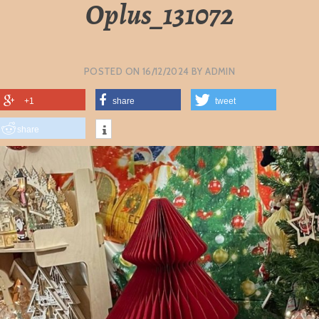
Oplus_131072
POSTED ON
16/12/2024
BY
ADMIN
+1
share
tweet
share