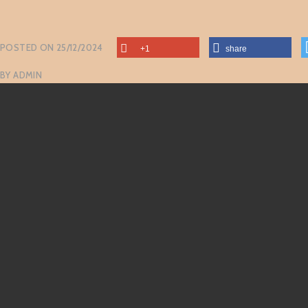
POSTED ON
25/12/2024
+1
share
BY
ADMIN