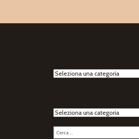
articol
Categorie
Categorie
Ricerca
per: