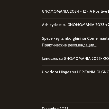
GNOMOMANIA 2024 - 12 - A Positive 
Ashleyslest
su
GNOMOMANIA 2023->20
Space key lamborghini
su
Come mantene
Практические рекомендации…
Jameszes
su
GNOMOMANIA 2023->202
Upv door Hinges
su
L’EPIFANIA DI
Dicembre 2025