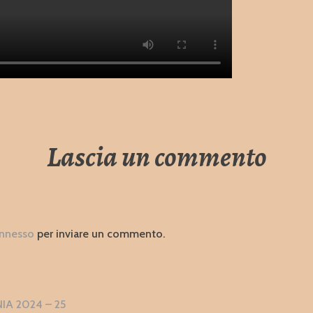
Lascia un commento
nnesso
per inviare un commento.
zione
A 2024 – 25