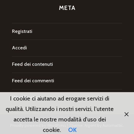
META
Registrati
Accedi
Feed dei contenuti
Feed dei commenti
WordPress.org
I cookie ci aiutano ad erogare servizi di
qualità. Utilizzando i nostri servizi, l'utente
accetta le nostre modalità d'uso dei
Proudly powered by WordPress
|
Theme: Argent by
Automattic
.
cookie.
OK