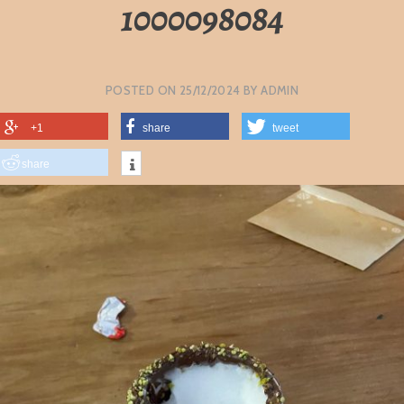
1000098084
POSTED ON
25/12/2024
BY
ADMIN
+1
share
tweet
share