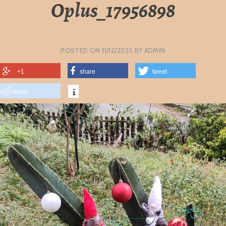
Oplus_17956898
POSTED ON
11/12/2025
BY
ADMIN
+1
share
tweet
share