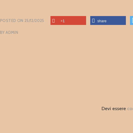
POSTED ON
25/12/2025
+1
share
BY
ADMIN
Devi essere
co