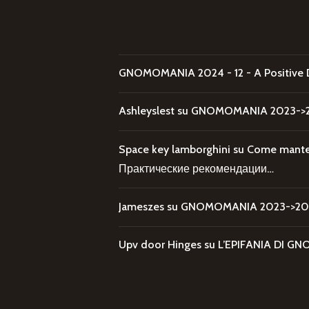
GNOMOMANIA 2024 - 12 - A Positive 
Ashleyslest
su
GNOMOMANIA 2023->20
Space key lamborghini
su
Come mantene
Практические рекомендации…
Jameszes
su
GNOMOMANIA 2023->202
Upv door Hinges
su
L’EPIFANIA DI