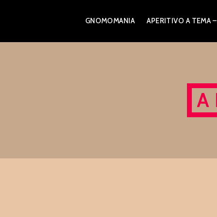
Skip
GNOMOMANIA
APERITIVO A TEM
to
content
A