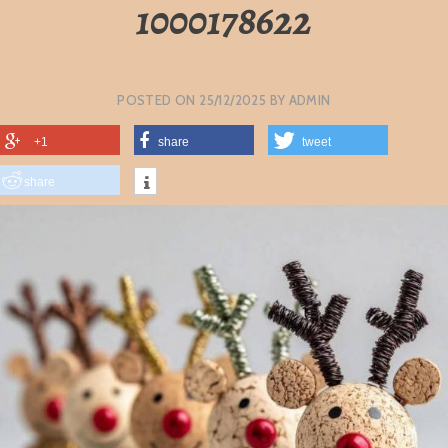
1000178622
POSTED ON
25/12/2025
BY
ADMIN
+1
share
tweet
share