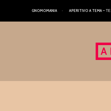
Skip
GNOMOMANIA
APERITIVO A TEMA –
to
content
A