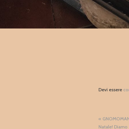
Devi essere
co
Naviga
GNOMOMANIA
Natale! Diamo i