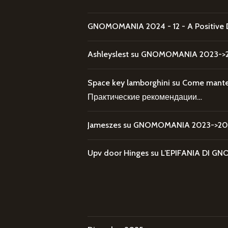
GNOMOMANIA 2024 - 12 - A Positive 
Ashleyslest
su
GNOMOMANIA 2023->20
Space key lamborghini
su
Come mantene
Практические рекомендации…
Jameszes
su
GNOMOMANIA 2023->202
Upv door Hinges
su
L’EPIFANIA DI