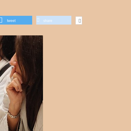
tweet
share