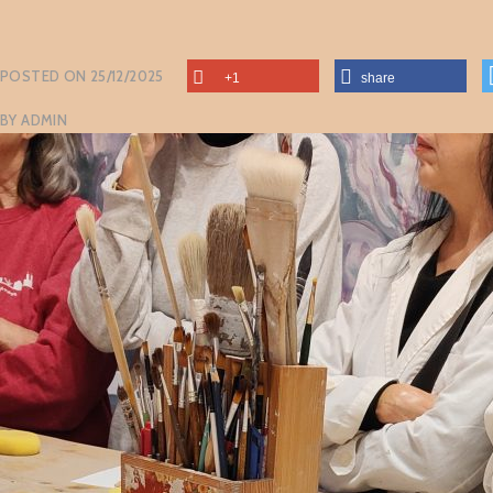
POSTED ON
25/12/2025
+1
share
BY
ADMIN