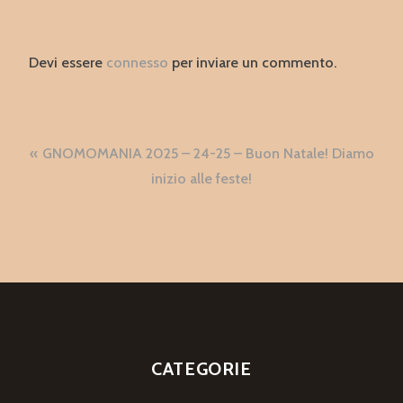
Devi essere
connesso
per inviare un commento.
Navigazione
GNOMOMANIA 2025 – 24-25 – Buon Natale! Diamo
articoli
inizio alle feste!
CATEGORIE