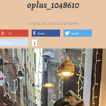
oplus_1048610
POSTED ON
25/12/2025
BY
ADMIN
+1
share
tweet
share