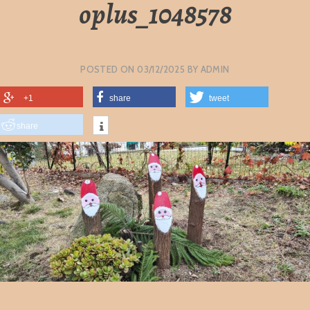
oplus_1048578
POSTED ON
03/12/2025
BY
ADMIN
+1
share
tweet
share