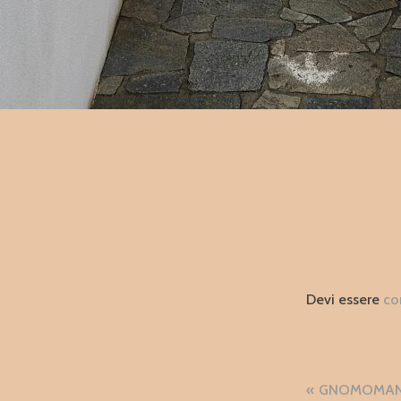
Devi essere
co
Naviga
GNOMOMANIA