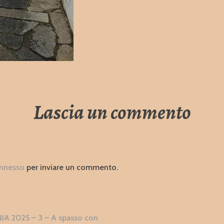
Lascia un commento
nnesso
per inviare un commento.
zione
 2025 – 3 – A spasso con