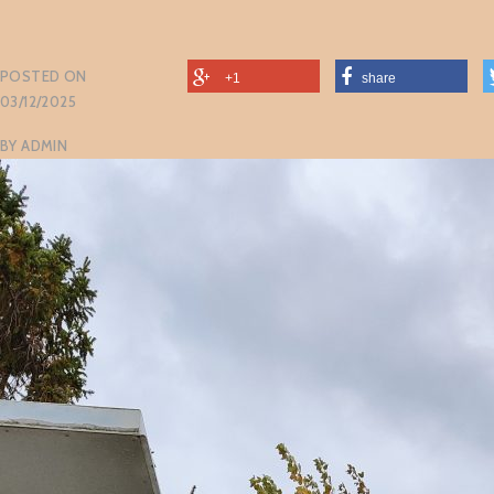
POSTED ON
+1
share
03/12/2025
BY
ADMIN