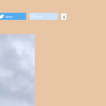
tweet
share