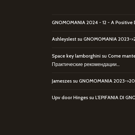
GNOMOMANIA 2024 - 12 - A Positive 
Ashleyslest
su
GNOMOMANIA 2023->20
Space key lamborghini
su
Come mantene
Практические рекомендации…
Jameszes
su
GNOMOMANIA 2023->202
Upv door Hinges
su
L’EPIFANIA DI