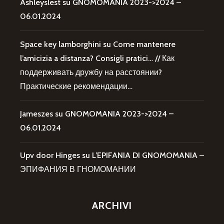
Ashleyslest
su
GNOMOMANIA 2023->2024 –
06.01.2024
Space key lamborghini
su
Come mantenere
l’amicizia a distanza? Consigli pratici… // Как
поддерживать дружбу на расстоянии?
Практические рекомендации…
Jameszes
su
GNOMOMANIA 2023->2024 –
06.01.2024
Upv door Hinges
su
L’EPIFANIA DI GNOMOMANIA –
ЭПИФАНИЯ В ГНОМОМАНИИ
ARCHIVI