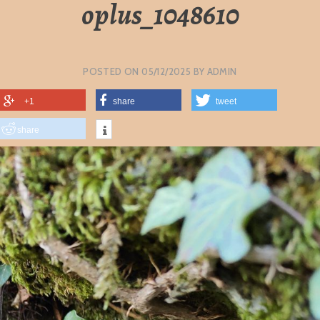
oplus_1048610
POSTED ON
05/12/2025
BY
ADMIN
+1
share
tweet
share