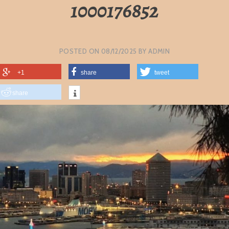
1000176852
POSTED ON
08/12/2025
BY
ADMIN
+1
share
tweet
share