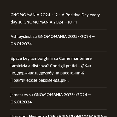
GNOMOMANIA 2024 - 12 - A Positive Day every
day
su
GNOMOMANIA 2024 – 10-11
Ashleyslest
su
GNOMOMANIA 2023->2024 –
06.01.2024
Space key lamborghini
su
Come mantenere
l’amicizia a distanza? Consigli pratici… // Как
поддерживать дружбу на расстоянии?
Практические рекомендации…
Jameszes
su
GNOMOMANIA 2023->2024 –
06.01.2024
Upv door Hinges
su
L’EPIFANIA DI GNOMOMANIA –