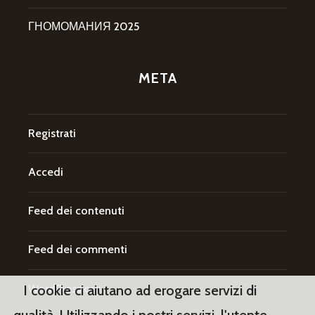
ГНОМОМАНИЯ 2025
META
Registrati
Accedi
Feed dei contenuti
Feed dei commenti
WordPress.org
I cookie ci aiutano ad erogare servizi di