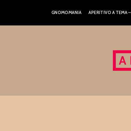
Skip
GNOMOMANIA
APERITIVO A TEM
to
content
A