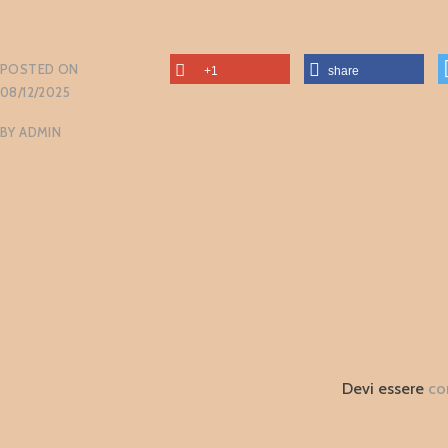
POSTED ON
+1
share
08/12/2025
BY
ADMIN
Devi essere
co