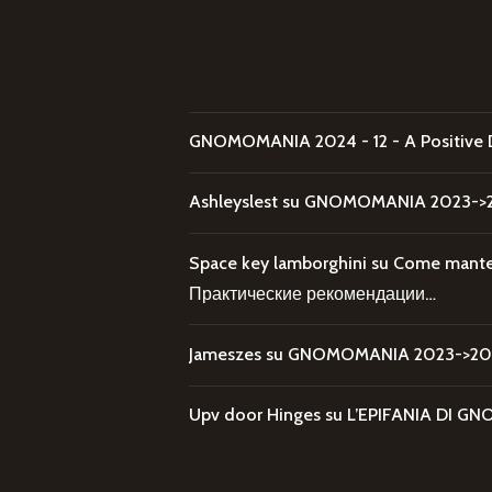
GNOMOMANIA 2024 - 12 - A Positive 
Ashleyslest
su
GNOMOMANIA 2023->20
Space key lamborghini
su
Come mantene
Практические рекомендации…
Jameszes
su
GNOMOMANIA 2023->202
Upv door Hinges
su
L’EPIFANIA DI