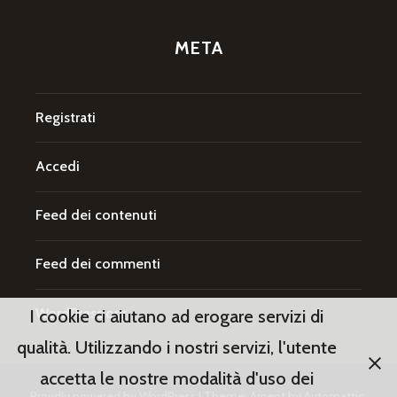
META
Registrati
Accedi
Feed dei contenuti
Feed dei commenti
WordPress.org
I cookie ci aiutano ad erogare servizi di
qualità. Utilizzando i nostri servizi, l'utente
accetta le nostre modalità d'uso dei
Proudly powered by WordPress
|
Theme: Argent by
Automattic
.