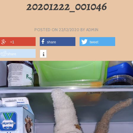
20201222_001046
POSTED ON
22/12/2020
BY
ADMIN
+1
share
tweet
share